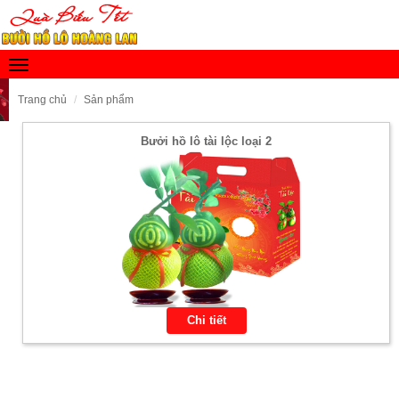
Toggle
navigation
Trang chủ
Sản phẩm
Bưởi hồ lô tài lộc loại 2
Chi tiết